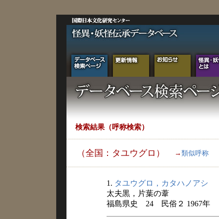
検索結果（呼称検索）
（全国：タユウグロ）
→
類似呼称
1.
タユウグロ，カタハノアシ
太夫黒，片葉の葦
福島県史 24 民俗２ 1967年