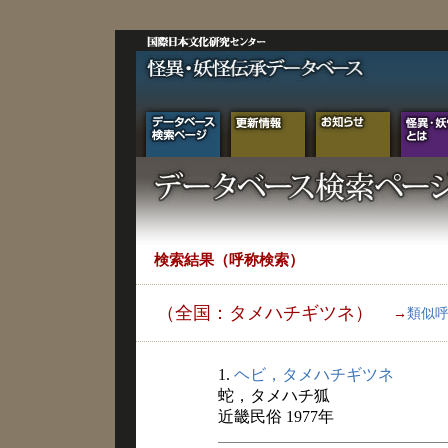
検索結果（呼称検索）
（全国：タメハチギツネ）
→
類似
1.
ヘビ，タメハチギツネ
蛇，タメハチ狐
近畿民俗 1977年