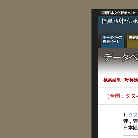
検索結果（呼称検
（全国：タヌ
1.
タヌ
狸，狸
日本随