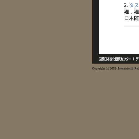
2.
タヌ
狸，狸
日本随
Copyright (c) 2002- International Res