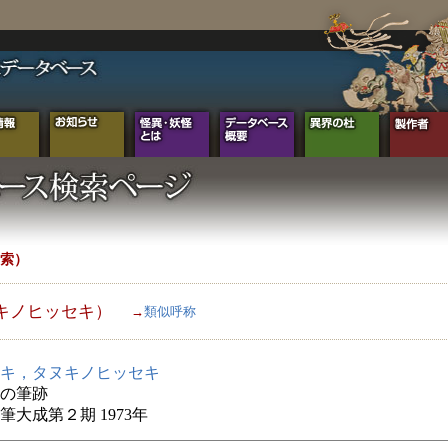
索）
キノヒッセキ）
→
類似呼称
キ，タヌキノヒッセキ
の筆跡
筆大成第２期 1973年