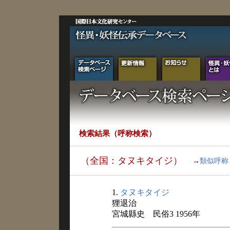
検索結果（呼称検索）
（全国：タヌキタイジ）
→
類似呼称
1.
タヌキタイジ
狸退治
宮城縣史 民俗3 1956年