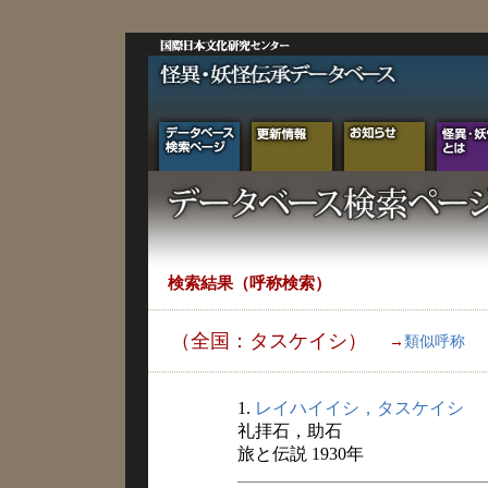
検索結果（呼称検索）
（全国：タスケイシ）
→
類似呼称
1.
レイハイイシ，タスケイシ
礼拝石，助石
旅と伝説 1930年