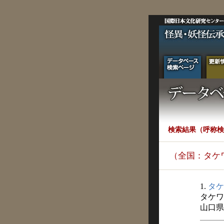
検索結果（呼称検
（全国：タケ
1.
タケ
タケワ
山口県