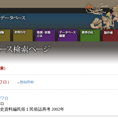
索）
ワロ）
→
類似呼称
ワロ
ロ
史資料編民俗１民俗誌再考 2002年