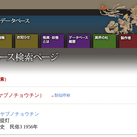
索）
ヤブノチョウチン）
→
類似呼称
ヤブノチョウチン
提灯
史 民俗3 1956年