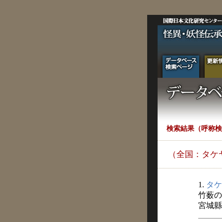
検索結果（呼称検
（全国：タケ
1.
タケ
竹薮の
宮城縣