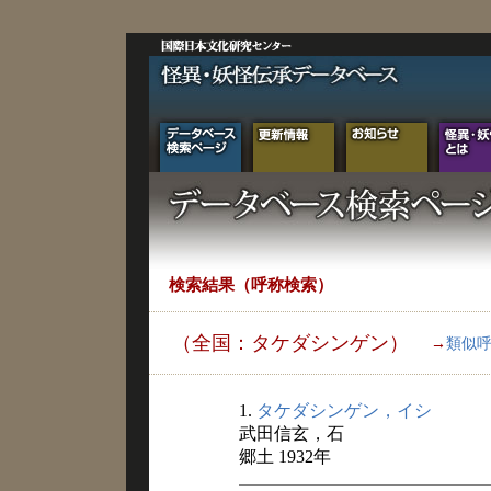
検索結果（呼称検索）
（全国：タケダシンゲン）
→
類似
1.
タケダシンゲン，イシ
武田信玄，石
郷土 1932年