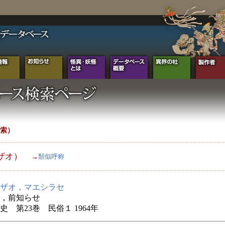
索）
ザオ）
→
類似呼称
ザオ，マエシラセ
，前知らせ
史 第23巻 民俗１ 1964年