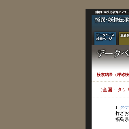
検索結果（呼称検
（全国：タケ
1.
タケ
竹ざお
福島県