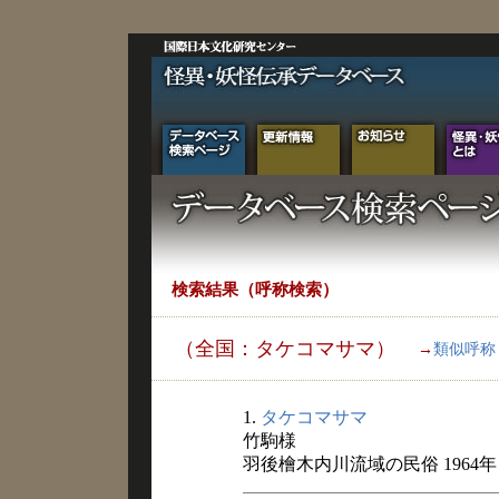
検索結果（呼称検索）
（全国：タケコマサマ）
→
類似呼称
1.
タケコマサマ
竹駒様
羽後檜木内川流域の民俗 1964年