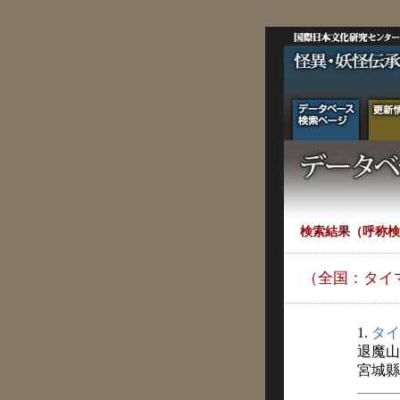
検索結果（呼称検
（全国：タイ
1.
タイ
退魔山
宮城縣