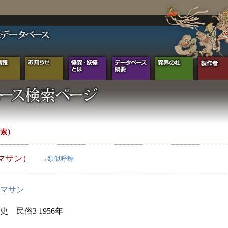
索）
マサン）
→
類似呼称
マサン
史 民俗3 1956年