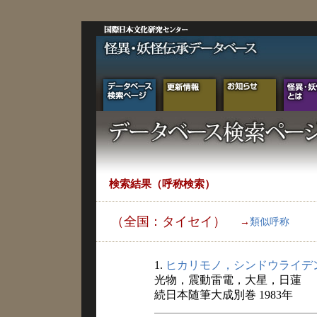
検索結果（呼称検索）
（全国：タイセイ）
→
類似呼称
1.
ヒカリモノ，シンドウライデ
光物，震動雷電，大星，日蓮
続日本随筆大成別巻 1983年