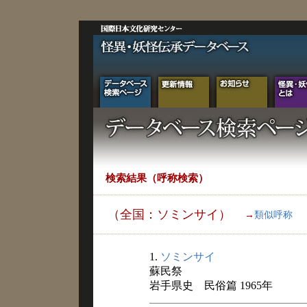
検索結果（呼称検索）
（全国：ソミンサイ）
→
類似呼称
1.
ソミンサイ
蘇民祭
岩手県史 民俗篇 1965年