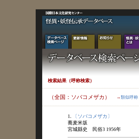
検索結果（呼称検索）
（全国：ソバコメザカ）
→
類似呼称
1.
〔ソバコメザカ〕
蕎麦米坂
宮城縣史 民俗3 1956年