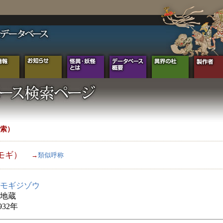
索）
モギ）
→
類似呼称
モギジゾウ
地蔵
932年