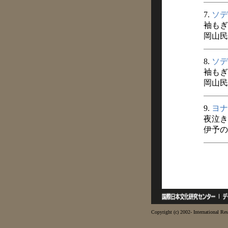
7.
ソデ
袖もぎ
岡山民
8.
ソデ
袖もぎ
岡山民
9.
ヨナ
夜泣き
伊予の民
Copyright (c) 2002- International Res