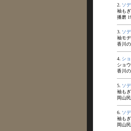
2.
ソデ
袖もぎ
播磨 1
3.
ソデ
袖モヂ
香川の民
4.
ショ
ショウ
香川の民
5.
ソデ
袖もぎ
岡山民
6.
ソデ
袖もぎ
岡山民