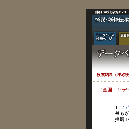
検索結果（呼称検
（全国：ソデ
1.
ソデ
袖もぎ
播磨 1