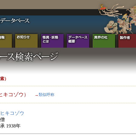
索）
ヒキコゾウ）
→
類似呼称
ヒキコゾウ
僧
 1938年