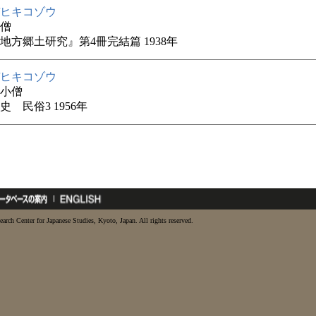
ヒキコゾウ
僧
地方郷土研究』第4冊完結篇 1938年
ヒキコゾウ
小僧
史 民俗3 1956年
earch Center for Japanese Studies, Kyoto, Japan. All rights reserved.