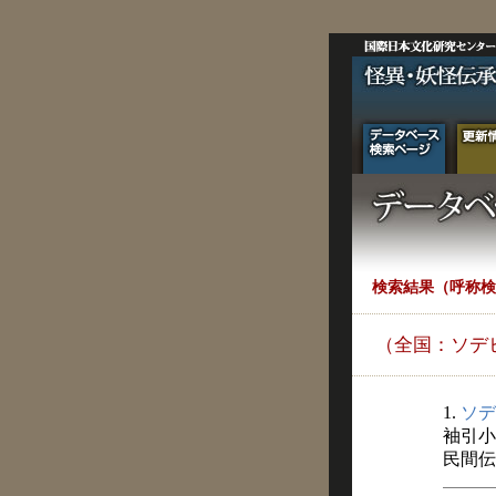
検索結果（呼称検
（全国：ソデ
1.
ソデ
袖引小
民間伝承