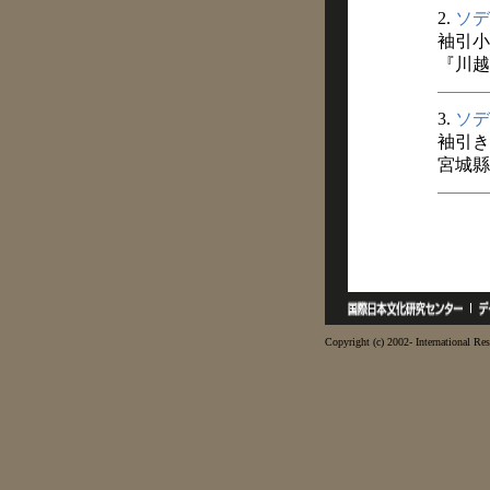
2.
ソデ
袖引小
『川越
3.
ソデ
袖引き
宮城縣
Copyright (c) 2002- International Res