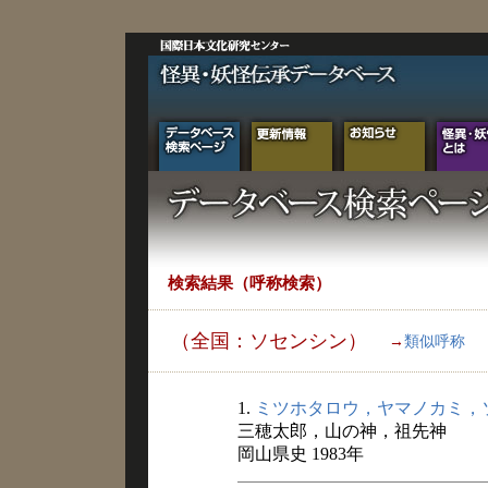
検索結果（呼称検索）
（全国：ソセンシン）
→
類似呼称
1.
ミツホタロウ，ヤマノカミ，
三穂太郎，山の神，祖先神
岡山県史 1983年