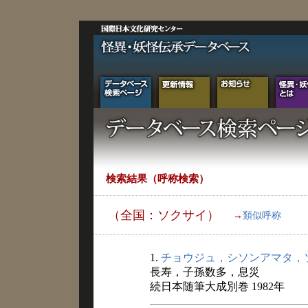
検索結果（呼称検索）
（全国：ソクサイ）
→
類似呼称
1.
チョウジュ，シソンアマタ，
長寿，子孫数多，息災
続日本随筆大成別巻 1982年