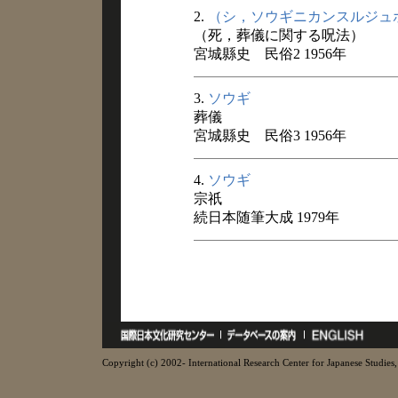
2.
（シ，ソウギニカンスルジュ
（死，葬儀に関する呪法）
宮城縣史 民俗2 1956年
3.
ソウギ
葬儀
宮城縣史 民俗3 1956年
4.
ソウギ
宗祇
続日本随筆大成 1979年
Copyright (c) 2002- International Research Center for Japanese Studies, 