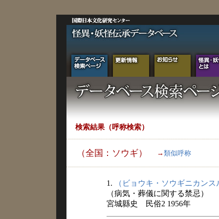
検索結果（呼称検索）
（全国：ソウギ）
→
類似呼称
1.
（ビョウキ・ソウギニカンス
（病気・葬儀に関する禁忌）
宮城縣史 民俗2 1956年