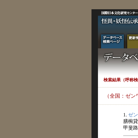
検索結果（呼称検
（全国：ゼン
1.
ゼン
膳椀貸
甲斐路 