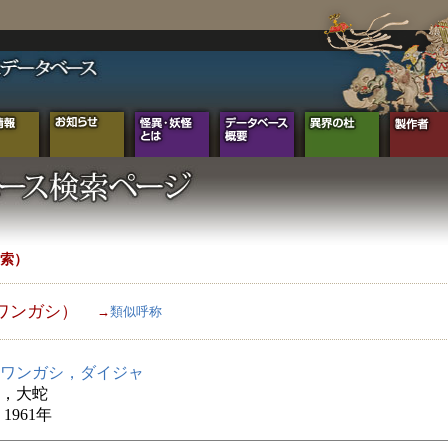
索）
ワンガシ）
→
類似呼称
ワンガシ，ダイジャ
，大蛇
1961年