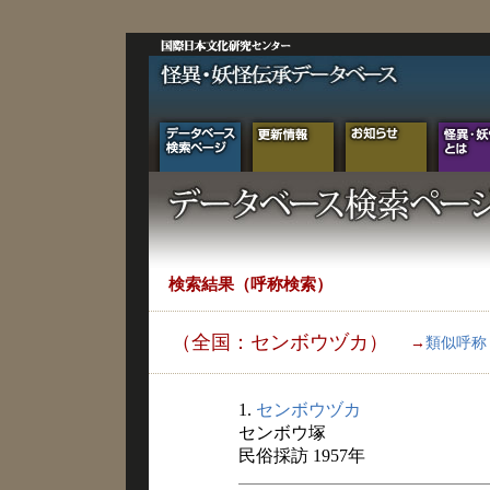
検索結果（呼称検索）
（全国：センボウヅカ）
→
類似呼称
1.
センボウヅカ
センボウ塚
民俗採訪 1957年