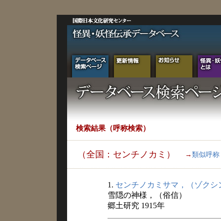
検索結果（呼称検索）
（全国：センチノカミ）
→
類似呼称
1.
センチノカミサマ，（ゾクシ
雪隠の神様，（俗信）
郷土研究 1915年