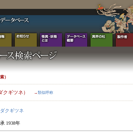
索）
ダクギツネ）
→
類似呼称
ダクギツネ
 1938年