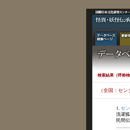
検索結果（呼称検
（全国：セン
1.
セン
洗濯狐
民間伝承