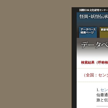
検索結果（呼称検
（全国：セン
1.
セン
仙臺通
旅と伝説