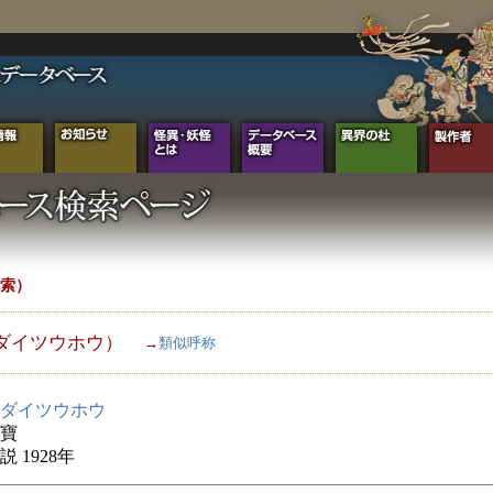
索）
ダイツウホウ）
→
類似呼称
ダイツウホウ
寶
 1928年