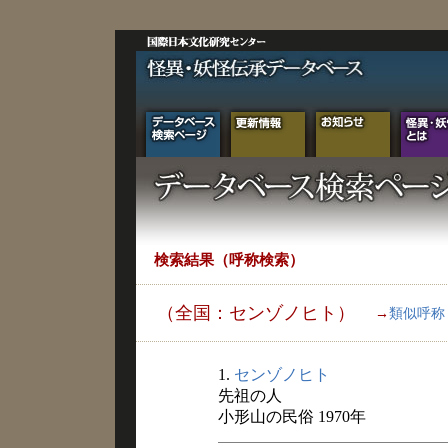
検索結果（呼称検索）
（全国：センゾノヒト）
→
類似呼称
1.
センゾノヒト
先祖の人
小形山の民俗 1970年