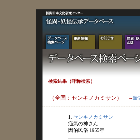
検索結果（呼称検索）
（全国：センキノカミサン）
→
類
1.
センキノカミサン
疝気の神さん
因伯民俗 1955年