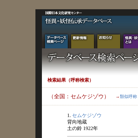
検索結果（呼称検索）
（全国：セムケジゾウ）
→
類似呼称
1.
セムケジゾウ
背向地蔵
土の鈴 1922年