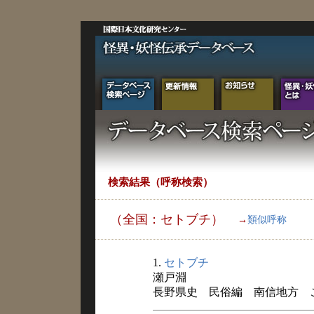
検索結果（呼称検索）
（全国：セトブチ）
→
類似呼称
1.
セトブチ
瀬戸淵
長野県史 民俗編 南信地方 