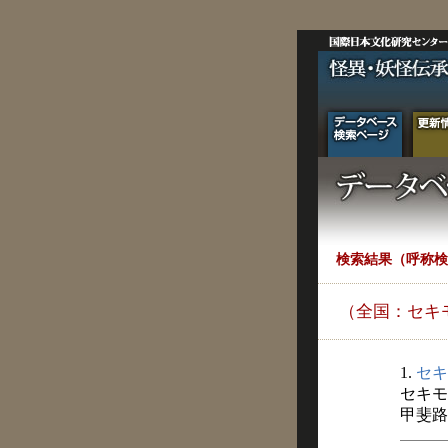
検索結果（呼称検
（全国：セキ
1.
セキ
セキモ
甲斐路 