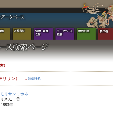
索）
モリサン）
→
類似呼称
モリサン，ホネ
リさん，骨
1993年