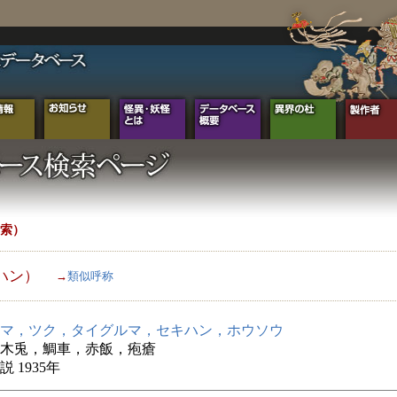
索）
ハン）
→
類似呼称
マ，ツク，タイグルマ，セキハン，ホウソウ
木兎，鯛車，赤飯，疱瘡
 1935年