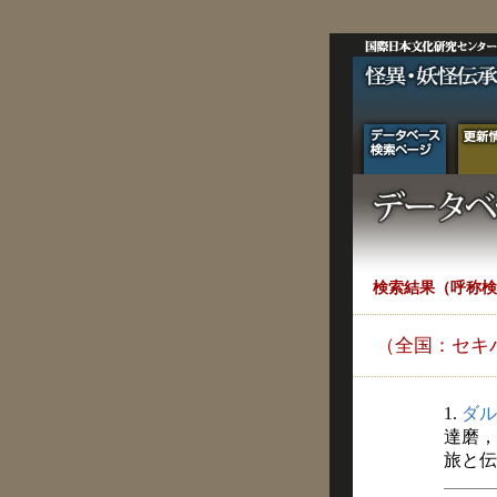
検索結果（呼称検
（全国：セキ
1.
ダル
達磨，
旅と伝説