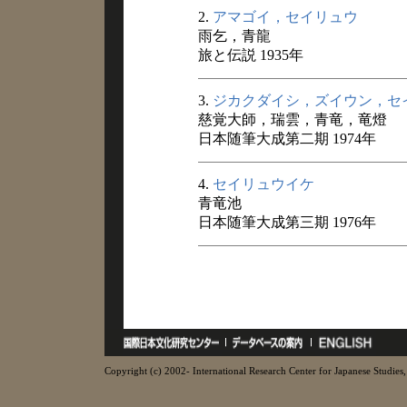
2.
アマゴイ，セイリュウ
雨乞，青龍
旅と伝説 1935年
3.
ジカクダイシ，ズイウン，セ
慈覚大師，瑞雲，青竜，竜燈
日本随筆大成第二期 1974年
4.
セイリュウイケ
青竜池
日本随筆大成第三期 1976年
Copyright (c) 2002- International Research Center for Japanese Studies, 