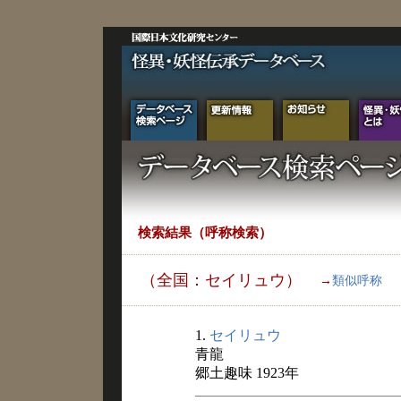
検索結果（呼称検索）
（全国：セイリュウ）
→
類似呼称
1.
セイリュウ
青龍
郷土趣味 1923年