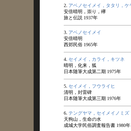
2.
アベノセイメイ，タタリ，ケ
安倍晴明，崇り，欅
旅と伝説 1937年
3.
アベノセイメイ
安倍晴明
西郊民俗 1965年
4.
セイメイ，カライ，キツネ
晴明，化来，狐
日本随筆大成第二期 1975年
5.
セイメイ，フウライヒ
清明，封雷碑
日本随筆大成第三期 1976年
6.
テングヤマ，セイメイノミズ
天狗山，生命の水
成城大学民俗調査報告書 1980年