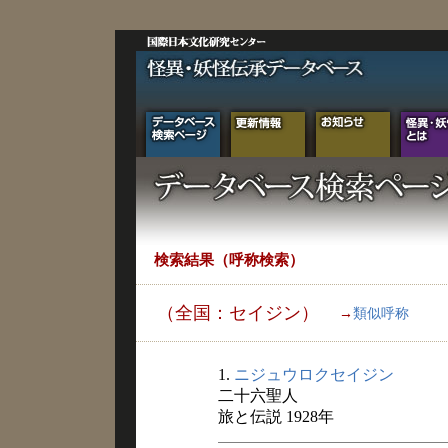
検索結果（呼称検索）
（全国：セイジン）
→
類似呼称
1.
ニジュウロクセイジン
二十六聖人
旅と伝説 1928年