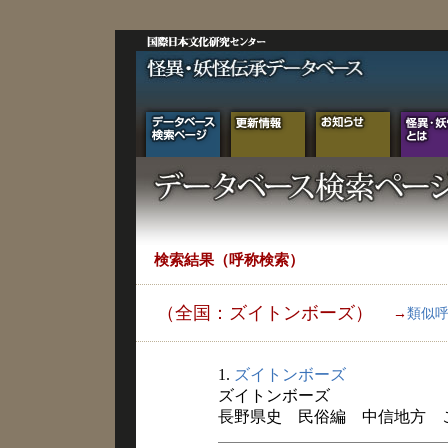
検索結果（呼称検索）
（全国：ズイトンボーズ）
→
類似
1.
ズイトンボーズ
ズイトンボーズ
長野県史 民俗編 中信地方 こと