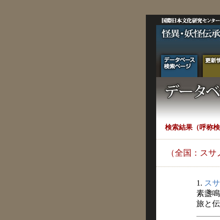
検索結果（呼称検
（全国：スサ
1.
スサ
素盞鳴
旅と伝説