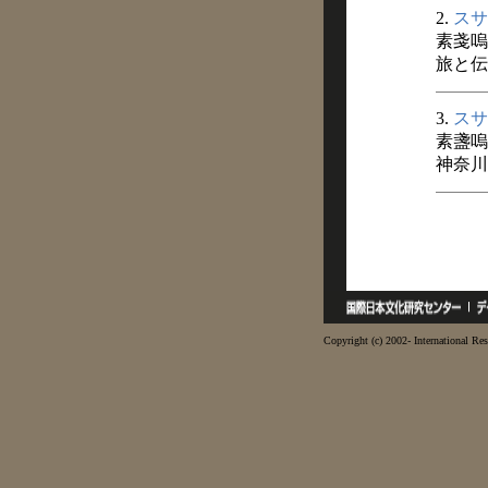
2.
スサ
素戔嗚
旅と伝説
3.
スサ
素盞嗚
神奈川
Copyright (c) 2002- International Res