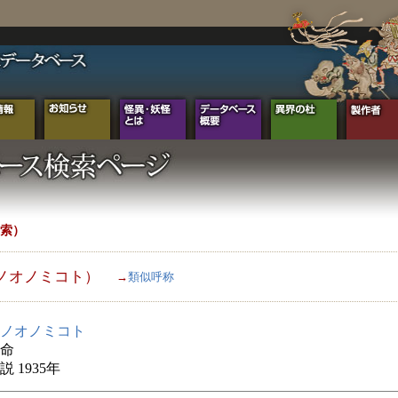
索）
ノオノミコト）
→
類似呼称
ノオノミコト
命
 1935年