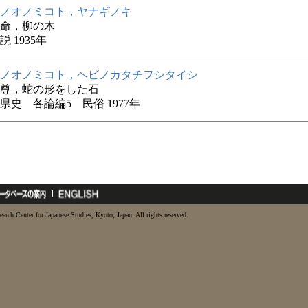
ノオノミコト，ヤナギノキ
命，柳の木
 1935年
ノオノミコト，ヘビノカタチヲシタイシ
尊，蛇の形をした石
県史 各論編5 民俗 1977年
earch Center for Japanese Studies, Kyoto, Japan. All rights reserved.