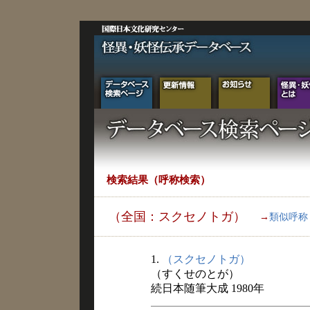
検索結果（呼称検索）
（全国：スクセノトガ）
→
類似呼称
1.
（スクセノトガ）
（すくせのとが）
続日本随筆大成 1980年