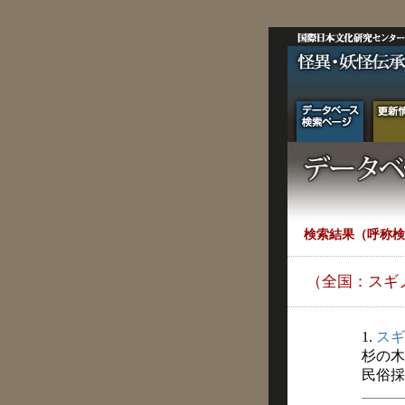
検索結果（呼称検
（全国：スギ
1.
スギ
杉の木
民俗採訪