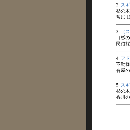
2.
スギ
杉の木
常民 1
3.
（ス
（杉の
民俗採訪
4.
フド
不動様
有屋の
5.
スギ
杉の木
香川の民