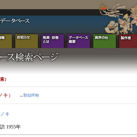
索）
ノキ）
→
類似呼称
ノキ
 1955年