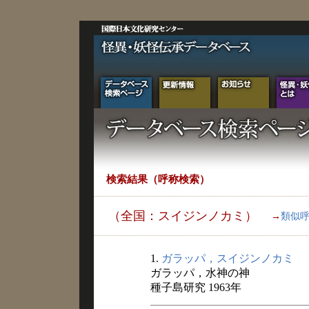
検索結果（呼称検索）
（全国：スイジンノカミ）
→
類似
1.
ガラッパ，スイジンノカミ
ガラッパ，水神の神
種子島研究 1963年