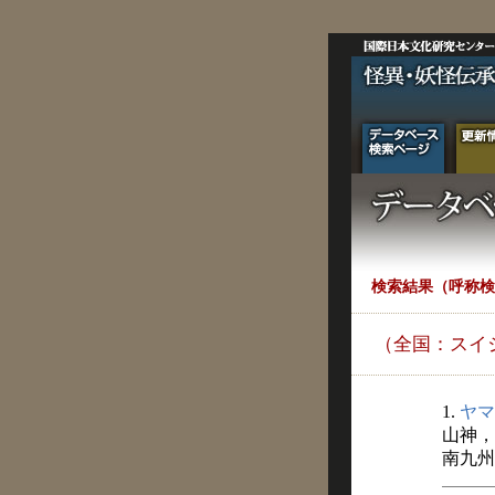
検索結果（呼称検
（全国：スイ
1.
ヤマ
山神，
南九州