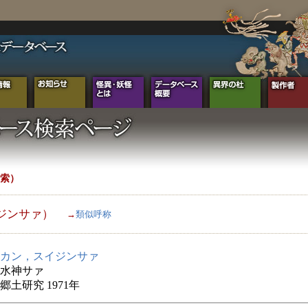
索）
ジンサァ）
→
類似呼称
カン，スイジンサァ
水神サァ
郷土研究 1971年