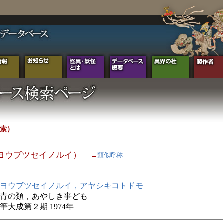
索）
ヨウブツセイノルイ）
→
類似呼称
ヨウブツセイノルイ，アヤシキコトドモ
青の類，あやしき事ども
筆大成第２期 1974年