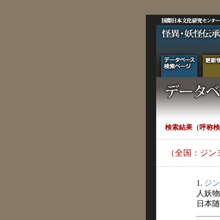
検索結果（呼称検
（全国：ジン
1.
ジン
人妖物
日本随