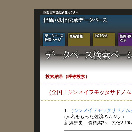
検索結果（呼称検索）
（全国：ジンメイヲモッタサドノム
1.
（ジンメイヲモッタサドノム
(人名をもった佐渡のムジナ)
新潟県史 資料編23 民俗2 198