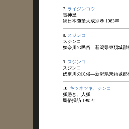
7.
ライジンコウ
雷神皇
続日本随筆大成別巻 1983年
8.
スジンコ
スジンコ
奴奈川の民俗―新潟県東頚城郡松
9.
スジンコ
スジンコ
奴奈川の民俗―新潟県東頚城郡松
10.
キツネツキ、ジンコ
狐憑き、人狐
民俗採訪 1995年