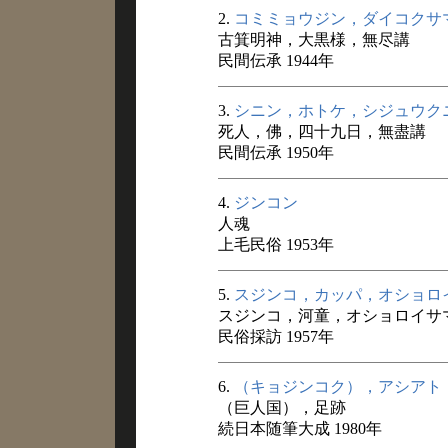
2.
コミミョウジン，ダイコクサ
古箕明神，大黒様，無尽講
民間伝承 1944年
3.
シニン，ホトケ，シジュウク
死人，佛，四十九日，無盡講
民間伝承 1950年
4.
ジンコン
人魂
上毛民俗 1953年
5.
スジンコ，カッパ，オショロ
スジンコ，河童，オショロイサ
民俗採訪 1957年
6.
（キョジンコク），アシアト
（巨人国），足跡
続日本随筆大成 1980年