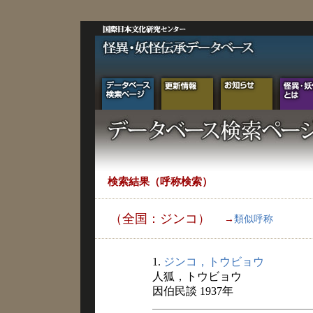
検索結果（呼称検索）
（全国：ジンコ）
→
類似呼称
1.
ジンコ，トウビョウ
人狐，トウビョウ
因伯民談 1937年