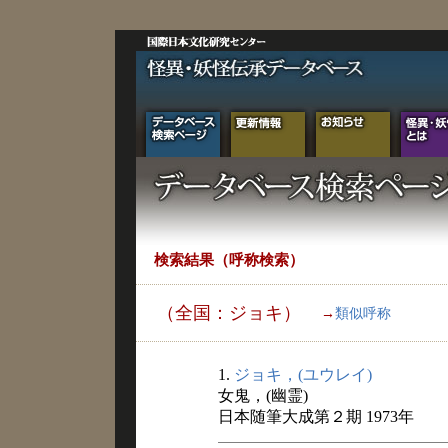
検索結果（呼称検索）
（全国：ジョキ）
→
類似呼称
1.
ジョキ，(ユウレイ)
女鬼，(幽霊)
日本随筆大成第２期 1973年