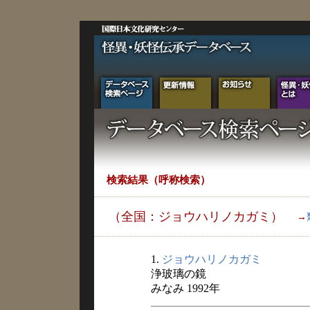
検索結果（呼称検索）
（全国：ジョウハリノカガミ）
→
1.
ジョウハリノカガミ
浄玻璃の鏡
みなみ 1992年