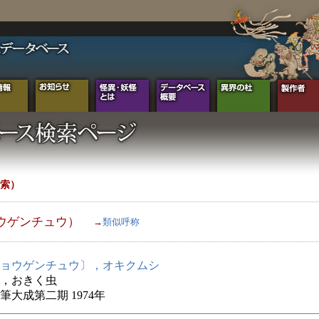
索）
ウゲンチュウ）
→
類似呼称
ョウゲンチュウ〕，オキクムシ
，おきく虫
筆大成第二期 1974年