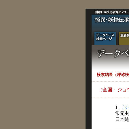
検索結果（呼称検
（全国：ジョ
1.
〔ジ
常元虫
日本随