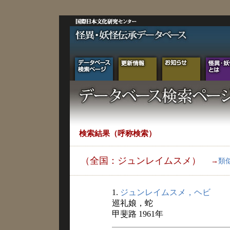
検索結果（呼称検索）
（全国：ジュンレイムスメ）
→
類
1.
ジュンレイムスメ，ヘビ
巡礼娘，蛇
甲斐路 1961年