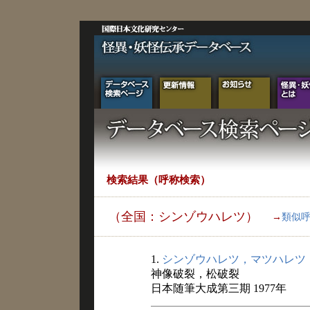
検索結果（呼称検索）
（全国：シンゾウハレツ）
→
類似
1.
シンゾウハレツ，マツハレツ
神像破裂，松破裂
日本随筆大成第三期 1977年