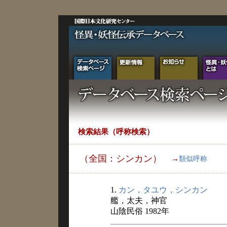
検索結果（呼称検索）
（全国：シンカン）
→
類似呼称
1.
カン，タユウ，シンカン
艦，太夫，神官
山陰民俗 1982年