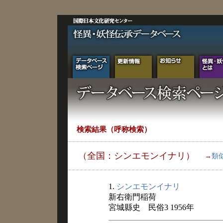
検索結果（呼称検索）
（全国：シンエモンイナリ）
→
類
1.
シンエモンイナリ
新右衛門稲荷
宮城縣史 民俗3 1956年