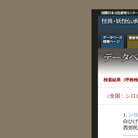
検索結果（呼称検
（全国：シロ
1.
シロ
白ひげ
西郊民俗