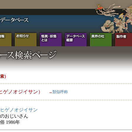
索）
ヒゲノオジイサン）
→
類似呼称
ヒゲノオジイサン
のおじいさん
 1986年